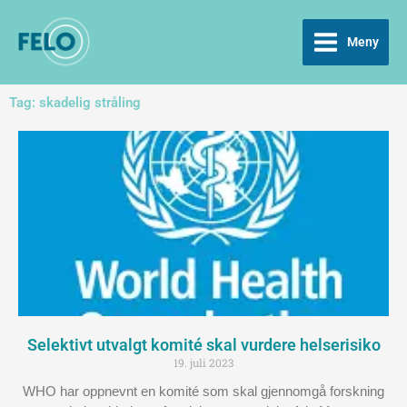
Hopp
Selektivt
til
rett
utvalgt
innholdet
Meny
til
komité
innholdet
skal
vurdere
Tag: skadelig stråling
helserisiko
Selektivt utvalgt komité skal vurdere helserisiko
19. juli 2023
WHO har oppnevnt en komité som skal gjennomgå forskning