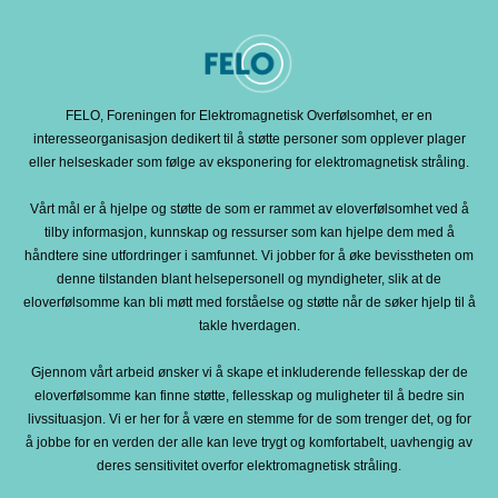
FELO, Foreningen for Elektromagnetisk Overfølsomhet, er en
interesseorganisasjon dedikert til å støtte personer som opplever plager
eller helseskader som følge av eksponering for elektromagnetisk stråling.
Vårt mål er å hjelpe og støtte de som er rammet av eloverfølsomhet ved å
tilby informasjon, kunnskap og ressurser som kan hjelpe dem med å
håndtere sine utfordringer i samfunnet. Vi jobber for å øke bevisstheten om
denne tilstanden blant helsepersonell og myndigheter, slik at de
eloverfølsomme kan bli møtt med forståelse og støtte når de søker hjelp til å
takle hverdagen.
Gjennom vårt arbeid ønsker vi å skape et inkluderende fellesskap der de
eloverfølsomme kan finne støtte, fellesskap og muligheter til å bedre sin
livssituasjon. Vi er her for å være en stemme for de som trenger det, og for
å jobbe for en verden der alle kan leve trygt og komfortabelt, uavhengig av
deres sensitivitet overfor elektromagnetisk stråling.