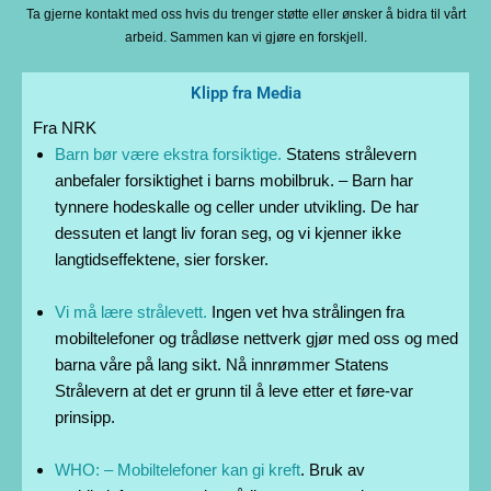
Ta gjerne kontakt med oss hvis du trenger støtte eller ønsker å bidra til vårt
arbeid. Sammen kan vi gjøre en forskjell.
Klipp fra Media
Fra NRK
Barn bør være ekstra forsiktige.
Statens strålevern
anbefaler forsiktighet i barns mobilbruk. – Barn har
tynnere hodeskalle og celler under utvikling. De har
dessuten et langt liv foran seg, og vi kjenner ikke
langtidseffektene, sier forsker.
Vi må lære strålevett.
Ingen vet hva strålingen fra
mobiltelefoner og trådløse nettverk gjør med oss og med
barna våre på lang sikt. Nå innrømmer Statens
Strålevern at det er grunn til å leve etter et føre-var
prinsipp.
WHO: – Mobiltelefoner kan gi kreft
. Bruk av