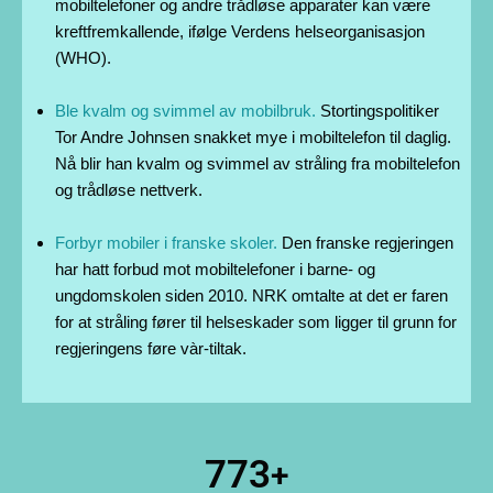
mobiltelefoner og andre trådløse apparater kan være
kreftfremkallende, ifølge Verdens helseorganisasjon
(WHO).
Ble kvalm og svimmel av mobilbruk.
Stortingspolitiker
Tor Andre Johnsen snakket mye i mobiltelefon til daglig.
Nå blir han kvalm og svimmel av stråling fra mobiltelefon
og trådløse nettverk.
Forbyr mobiler i franske skoler.
Den franske regjeringen
har hatt forbud mot mobiltelefoner i barne- og
ungdomskolen siden 2010. NRK omtalte at det er faren
for at stråling fører til helseskader som ligger til grunn for
regjeringens føre vàr-tiltak.
933
+