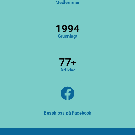
Medlemmer
1994
Grunnlagt
93
+
Artikler
F
a
c
Besøk oss på Facebook
e