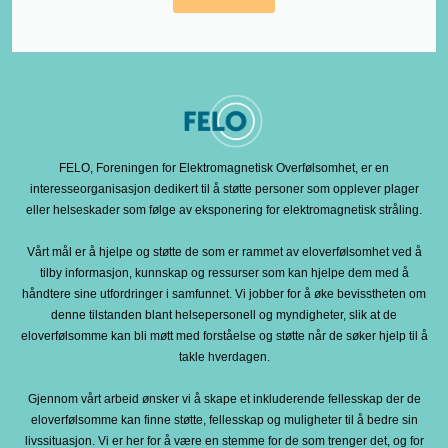
FELO, Foreningen for Elektromagnetisk Overfølsomhet, er en
interesseorganisasjon dedikert til å støtte personer som opplever plager
eller helseskader som følge av eksponering for elektromagnetisk stråling.
Vårt mål er å hjelpe og støtte de som er rammet av eloverfølsomhet ved å
tilby informasjon, kunnskap og ressurser som kan hjelpe dem med å
håndtere sine utfordringer i samfunnet. Vi jobber for å øke bevisstheten om
denne tilstanden blant helsepersonell og myndigheter, slik at de
eloverfølsomme kan bli møtt med forståelse og støtte når de søker hjelp til å
takle hverdagen.
Gjennom vårt arbeid ønsker vi å skape et inkluderende fellesskap der de
eloverfølsomme kan finne støtte, fellesskap og muligheter til å bedre sin
livssituasjon. Vi er her for å være en stemme for de som trenger det, og for