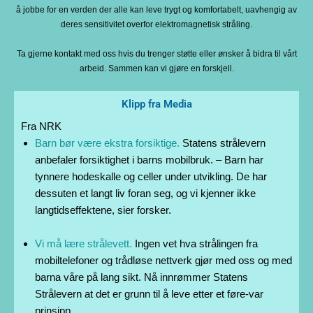
å jobbe for en verden der alle kan leve trygt og komfortabelt, uavhengig av
deres sensitivitet overfor elektromagnetisk stråling.
Ta gjerne kontakt med oss hvis du trenger støtte eller ønsker å bidra til vårt
arbeid. Sammen kan vi gjøre en forskjell.
Klipp fra Media
Fra NRK
Barn bør være ekstra forsiktige.
Statens strålevern
anbefaler forsiktighet i barns mobilbruk. – Barn har
tynnere hodeskalle og celler under utvikling. De har
dessuten et langt liv foran seg, og vi kjenner ikke
langtidseffektene, sier forsker.
Vi må lære strålevett.
Ingen vet hva strålingen fra
mobiltelefoner og trådløse nettverk gjør med oss og med
barna våre på lang sikt. Nå innrømmer Statens
Strålevern at det er grunn til å leve etter et føre-var
prinsipp.