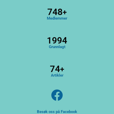
914
+
Medlemmer
1994
Grunnlagt
91
+
Artikler
F
a
c
Besøk oss på Facebook