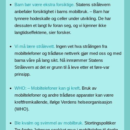
Barn bør være ekstra forsiktige.
Statens strålevern
anbefaler forsiktighet i barns mobilbruk. – Barn har
tynnere hodeskalle og celler under utvikling. De har
dessuten et langt liv foran seg, og vi kjenner ikke
langtidseffektene, sier forsker.
Vi må lære strålevett.
Ingen vet hva strålingen fra
mobiltelefoner og trådløse nettverk gjør med oss og med
barna våre på lang sikt. Nå innrømmer Statens
Strålevern at det er grunn til å leve etter et føre-var
prinsipp.
WHO: – Mobiltelefoner kan gi kreft
. Bruk av
mobiltelefoner og andre trådløse apparater kan være
kreftfremkallende, ifølge Verdens helseorganisasjon
(WHO).
Ble kvalm og svimmel av mobilbruk.
Stortingspolitiker
Tor Andre Johnsen snakket mye i mobiltelefon til daglig.