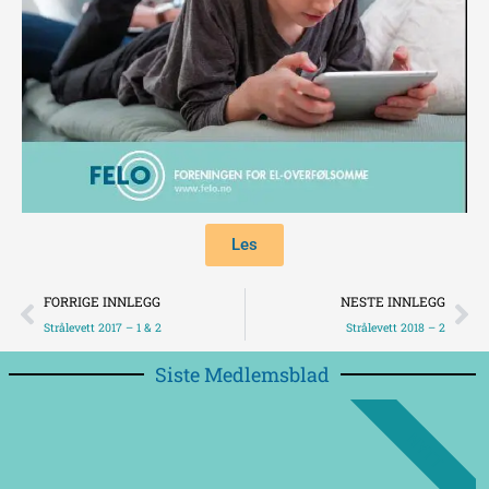
Les
Prev
Ne
FORRIGE INNLEGG
NESTE INNLEGG
Strålevett 2017 – 1 & 2
Strålevett 2018 – 2
Siste Medlemsblad
NYTT