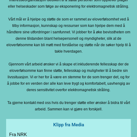
interesseorganisasjon dedikert til å støtte personer som opplever plager
eller helseskader som følge av eksponering for elektromagnetisk stråling.
Vårt mål er å hjelpe og støtte de som er rammet av eloverfølsomhet ved å
tilby informasjon, kunnskap og ressurser som kan hjelpe dem med å
håndtere sine utfordringer i samfunnet. Vi jobber for å øke bevisstheten om
denne tilstanden blant helsepersonell og myndigheter, slik at de
eloverfølsomme kan bli møtt med forståelse og støtte når de søker hjelp til å
takle hverdagen.
Gjennom vårt arbeid ønsker vi å skape et inkluderende fellesskap der de
eloverfølsomme kan finne støtte, fellesskap og muligheter til å bedre sin
livssituasjon. Vi er her for å være en stemme for de som trenger det, og for
å jobbe for en verden der alle kan leve trygt og komfortabelt, uavhengig av
deres sensitivitet overfor elektromagnetisk stråling.
Ta gjerne kontakt med oss hvis du trenger støtte eller ønsker å bidra til vårt
arbeid. Sammen kan vi gjøre en forskjell.
Klipp fra Media
Fra NRK