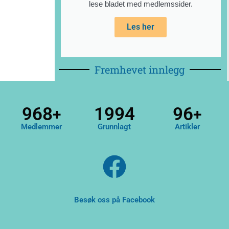
lese bladet med medlemssider.
Les her
Fremhevet innlegg
1000
1994
100
+
+
Medlemmer
Grunnlagt
Artikler
F
a
c
Besøk oss på Facebook
e