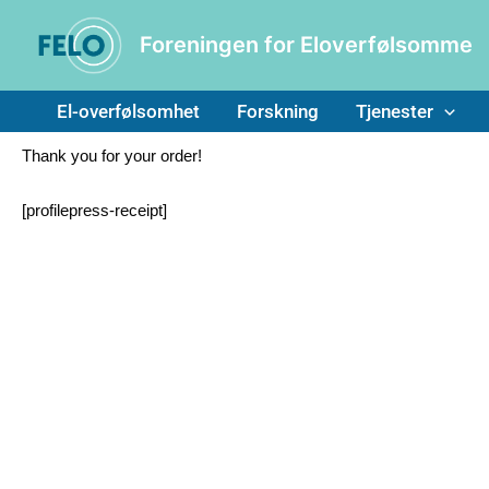
Hopp
til
rett
innholdet
Foreningen for Eloverfølsomme
til
innholdet
El-overfølsomhet
Forskning
Tjenester
Thank you for your order!
[profilepress-receipt]