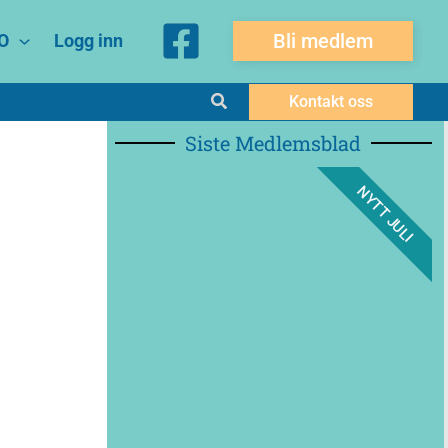
Bli medlem
O
Logg inn
Søk
Kontakt oss
Siste Medlemsblad
NYTT JULI