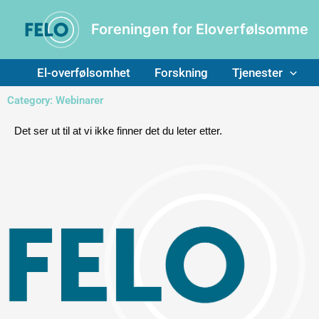
Hopp
til
rett
innholdet
Foreningen for Eloverfølsomme
til
innholdet
El-overfølsomhet
Forskning
Tjenester
Category: Webinarer
Det ser ut til at vi ikke finner det du leter etter.