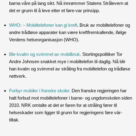
barna våre på lang sikt. Nå innrømmer Statens Strålevern at
det er grunn til å leve etter et føre-var prinsipp.
WHO: – Mobiltelefoner kan gi kreft
. Bruk av mobiltelefoner og
andre trådløse apparater kan være kreftfremkallende, ifølge
Verdens helseorganisasjon (WHO).
Ble kvalm og svimmel av mobilbruk.
Stortingspolitiker Tor
Andre Johnsen snakket mye i mobiltelefon til daglig. Nå blir
han kvalm og svimmel av stråling fra mobiltelefon og trådløse
nettverk.
Forbyr mobiler i franske skoler.
Den franske regjeringen har
hatt forbud mot mobiltelefoner i barne- og ungdomskolen siden
2010. NRK omtalte at det er faren for at stråling fører til
helseskader som ligger til grunn for regjeringens føre vàr-
tiltak.