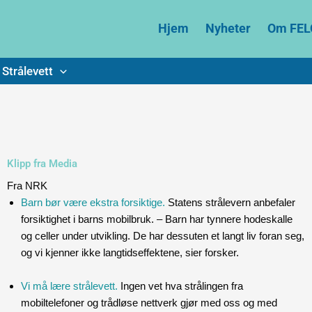
Hjem
Nyheter
Om FEL
Strålevett
Klipp fra Media
Fra NRK
Barn bør være ekstra forsiktige.
Statens strålevern anbefaler
forsiktighet i barns mobilbruk. – Barn har tynnere hodeskalle
og celler under utvikling. De har dessuten et langt liv foran seg,
og vi kjenner ikke langtidseffektene, sier forsker.
Vi må lære strålevett.
Ingen vet hva strålingen fra
mobiltelefoner og trådløse nettverk gjør med oss og med