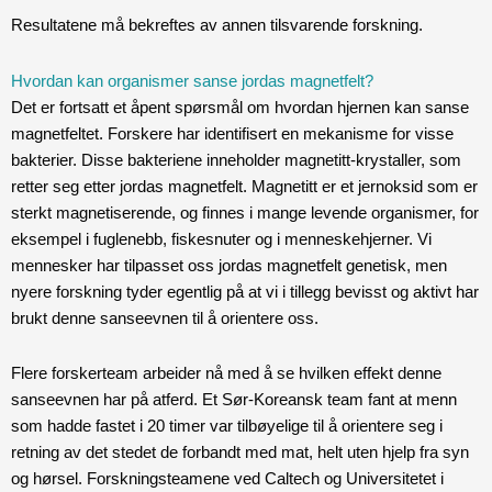
Resultatene må bekreftes av annen tilsvarende forskning.
Hvordan kan organismer sanse jordas magnetfelt?
Det er fortsatt et åpent spørsmål om hvordan hjernen kan sanse
magnetfeltet. Forskere har identifisert en mekanisme for visse
bakterier. Disse bakteriene inneholder magnetitt-krystaller, som
retter seg etter jordas magnetfelt. Magnetitt er et jernoksid som er
sterkt magnetiserende, og finnes i mange levende organismer, for
eksempel i fuglenebb, fiskesnuter og i menneskehjerner. Vi
mennesker har tilpasset oss jordas magnetfelt genetisk, men
nyere forskning tyder egentlig på at vi i tillegg bevisst og aktivt har
brukt denne sanseevnen til å orientere oss.
Flere forskerteam arbeider nå med å se hvilken effekt denne
sanseevnen har på atferd. Et Sør-Koreansk team fant at menn
som hadde fastet i 20 timer var tilbøyelige til å orientere seg i
retning av det stedet de forbandt med mat, helt uten hjelp fra syn
og hørsel. Forskningsteamene ved Caltech og Universitetet i