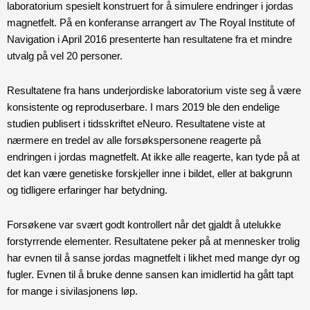
laboratorium spesielt konstruert for å simulere endringer i jordas
magnetfelt. På en konferanse arrangert av The Royal Institute of
Navigation i April 2016 presenterte han resultatene fra et mindre
utvalg på vel 20 personer.
Resultatene fra hans underjordiske laboratorium viste seg å være
konsistente og reproduserbare. I mars 2019 ble den endelige
studien publisert i tidsskriftet eNeuro. Resultatene viste at
nærmere en tredel av alle forsøkspersonene reagerte på
endringen i jordas magnetfelt. At ikke alle reagerte, kan tyde på at
det kan være genetiske forskjeller inne i bildet, eller at bakgrunn
og tidligere erfaringer har betydning.
Forsøkene var svært godt kontrollert når det gjaldt å utelukke
forstyrrende elementer. Resultatene peker på at mennesker trolig
har evnen til å sanse jordas magnetfelt i likhet med mange dyr og
fugler. Evnen til å bruke denne sansen kan imidlertid ha gått tapt
for mange i sivilasjonens løp.