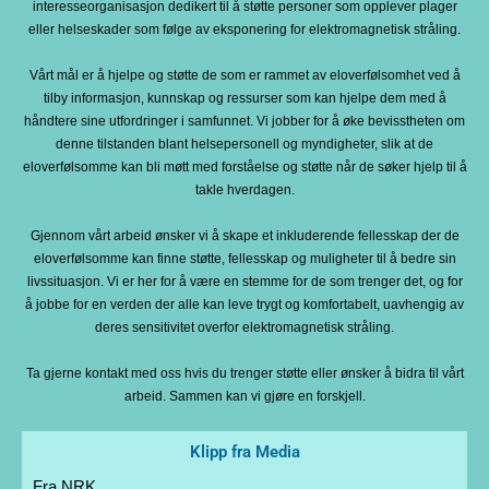
interesseorganisasjon dedikert til å støtte personer som opplever plager
eller helseskader som følge av eksponering for elektromagnetisk stråling.
Vårt mål er å hjelpe og støtte de som er rammet av eloverfølsomhet ved å
tilby informasjon, kunnskap og ressurser som kan hjelpe dem med å
håndtere sine utfordringer i samfunnet. Vi jobber for å øke bevisstheten om
denne tilstanden blant helsepersonell og myndigheter, slik at de
eloverfølsomme kan bli møtt med forståelse og støtte når de søker hjelp til å
takle hverdagen.
Gjennom vårt arbeid ønsker vi å skape et inkluderende fellesskap der de
eloverfølsomme kan finne støtte, fellesskap og muligheter til å bedre sin
livssituasjon. Vi er her for å være en stemme for de som trenger det, og for
å jobbe for en verden der alle kan leve trygt og komfortabelt, uavhengig av
deres sensitivitet overfor elektromagnetisk stråling.
Ta gjerne kontakt med oss hvis du trenger støtte eller ønsker å bidra til vårt
arbeid. Sammen kan vi gjøre en forskjell.
Klipp fra Media
Fra NRK