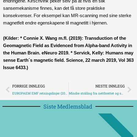
endringene. Kirschvink peker selv på at hvis en slik
sansemekanisme finnes, kan det få store praktiske
konsekvenser. For eksempel kan MR-scanning med sine sterke
magnetfelt endre egenskapene til magnetitt i hjernen.
(Kilder: * Connie X. Wang m.fl. (2019): Transduction of the
Geomagnetic Field as Evidenced from Alpha-band Activity in
the Human Brain. eNeuro 2019. * Servick, Kelly: Humans may
sense Earth´s magnetic field. Science, 22 march 2019, Vol 363
Issue 6433.)
Prev
Ne
FORRIGE INNLEGG
NESTE INNLEGG
EUROPAEM EMF retningslinjer (2016)
Mindre stråling fra nettbrettet og smarttelefonen.
Siste Medlemsblad
NYTT