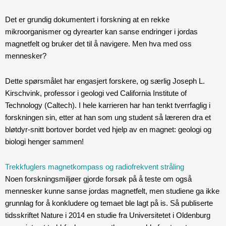
Det er grundig dokumentert i forskning at en rekke
mikroorganismer og dyrearter kan sanse endringer i jordas
magnetfelt og bruker det til å navigere. Men hva med oss
mennesker?
Dette spørsmålet har engasjert forskere, og særlig Joseph L.
Kirschvink, professor i geologi ved California Institute of
Technology (Caltech). I hele karrieren har han tenkt tverrfaglig i
forskningen sin, etter at han som ung student så læreren dra et
bløtdyr-snitt bortover bordet ved hjelp av en magnet: geologi og
biologi henger sammen!
Trekkfuglers magnetkompass og radiofrekvent stråling
Noen forskningsmiljøer gjorde forsøk på å teste om også
mennesker kunne sanse jordas magnetfelt, men studiene ga ikke
grunnlag for å konkludere og temaet ble lagt på is. Så publiserte
tidsskriftet Nature i 2014 en studie fra Universitetet i Oldenburg