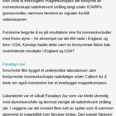
som viste at trekkfuglers magnetkompass ble forstyrret av
menneskeskapt radiofrekvent stråling langt under ICNIRPs
grenseverdier, nærmere bestemt av signaler fra AM
radiostasjoner.
Forskerne begynte å se på resultatene sine fra menneskestudier
med friske øyne – for eksempel var det AM radio i England, og
ikke i USA. Kanskje hadde dette vært en forstyrrende faktor bak
motstridende resultater i England og USA?
Faradays bur
Kirschvink fikk bygget et underjordisk laboratorium uten
forstyrrende menneskeskapte radiobølger under Caltech for å
teste om også mennesker har et innebygget magnetkompass.
Laboratoriet var et såkalt Faradays bur som var kledd utvendig
med aluminiumsfolie og dermed stengte all radiofrekvent stråling
ute. I veggene var det montert flere sett av spoler som til sammen
genererte et magnetfelt som tilsvarer jordas. Den eneste faktoren