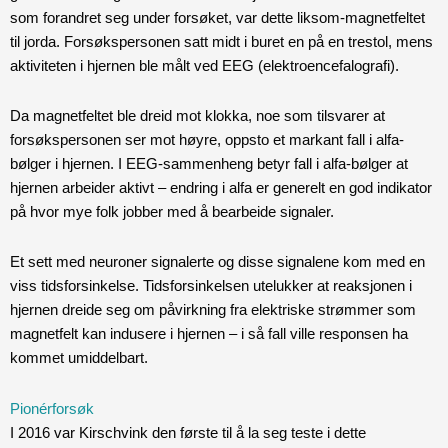
som forandret seg under forsøket, var dette liksom-magnetfeltet
til jorda. Forsøkspersonen satt midt i buret en på en trestol, mens
aktiviteten i hjernen ble målt ved EEG (elektroencefalografi).
Da magnetfeltet ble dreid mot klokka, noe som tilsvarer at
forsøkspersonen ser mot høyre, oppsto et markant fall i alfa-
bølger i hjernen. I EEG-sammenheng betyr fall i alfa-bølger at
hjernen arbeider aktivt – endring i alfa er generelt en god indikator
på hvor mye folk jobber med å bearbeide signaler.
Et sett med neuroner signalerte og disse signalene kom med en
viss tidsforsinkelse. Tidsforsinkelsen utelukker at reaksjonen i
hjernen dreide seg om påvirkning fra elektriske strømmer som
magnetfelt kan indusere i hjernen – i så fall ville responsen ha
kommet umiddelbart.
Pionérforsøk
I 2016 var Kirschvink den første til å la seg teste i dette