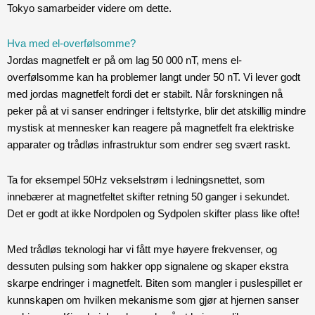
Tokyo samarbeider videre om dette.
Hva med el-overfølsomme?
Jordas magnetfelt er på om lag 50 000 nT, mens el-
overfølsomme kan ha problemer langt under 50 nT. Vi lever godt
med jordas magnetfelt fordi det er stabilt. Når forskningen nå
peker på at vi sanser endringer i feltstyrke, blir det atskillig mindre
mystisk at mennesker kan reagere på magnetfelt fra elektriske
apparater og trådløs infrastruktur som endrer seg svært raskt.
Ta for eksempel 50Hz vekselstrøm i ledningsnettet, som
innebærer at magnetfeltet skifter retning 50 ganger i sekundet.
Det er godt at ikke Nordpolen og Sydpolen skifter plass like ofte!
Med trådløs teknologi har vi fått mye høyere frekvenser, og
dessuten pulsing som hakker opp signalene og skaper ekstra
skarpe endringer i magnetfelt. Biten som mangler i puslespillet er
kunnskapen om hvilken mekanisme som gjør at hjernen sanser